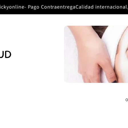
kyonline- Pago Contraentrega
Calidad internacional, c
LUD
O