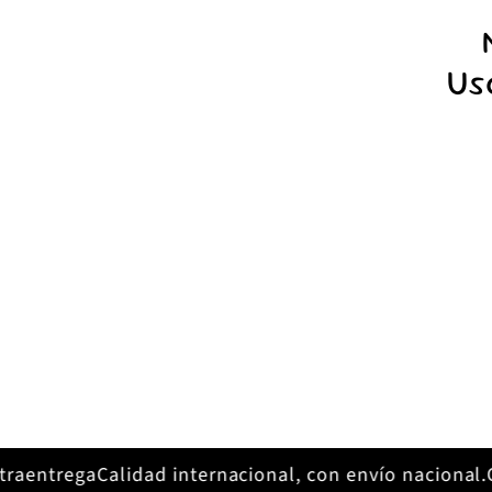
i
ó
Us
n
:
aentrega
Calidad internacional, con envío nacional.
Cli