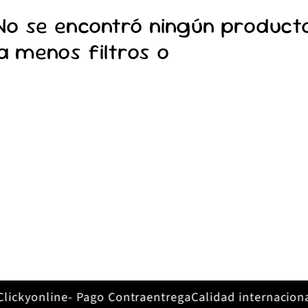
No se encontró ningún product
a menos filtros o
elimínalos to
ckyonline- Pago Contraentrega
Calidad internacional, 