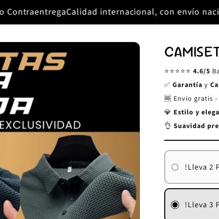
dad internacional, con envío nacional.
Clickyonline- 
CAMISE
⭐⭐⭐⭐⭐
4.6/5
Ba
✅
Garantía
y
Ca
🆓 Envio gratis 
💎
Estilo y eleg
👌
Suavidad pr
!Lleva 2 
!Lleva 3 