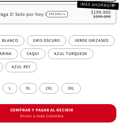
!MÁS AHORRO!💸
$199.900
Paga 3! Solo por hoy !
$49.500c/u
$399.200
BLANCO
GRIS OSCURO
VERDE GRIZASEO
ARINA
CAQUI
AZUL TURQUESA
AZUL REY
L
XL
2XL
3XL
COMPRAR Y PAGAR AL RECIBIR
Envios a toda Colombia