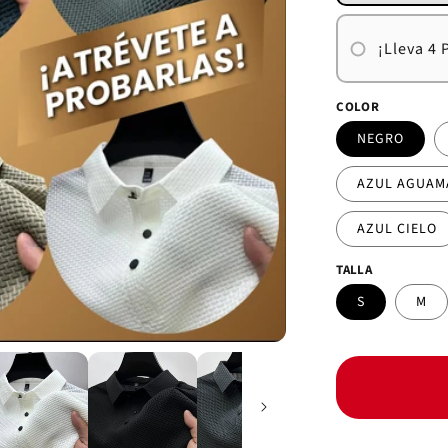
¡Lleva 4 
COLOR
NEGRO
AZUL AGUAM
AZUL CIELO
TALLA
S
M