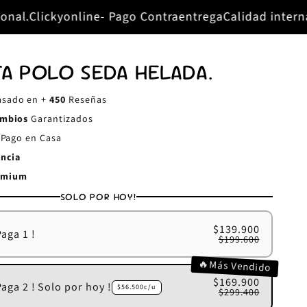
Pago Contraentrega
Calidad internacional, con envío n
TA POLO SEDA HELADA.
sado en +
450
Reseñas
mbios
Garantizados
- Pago en Casa
ancia
emium
SOLO POR HOY!
$139.900
Paga 1 !
$199.600
🔥Más Vendido
$169.900
Paga 2 ! Solo por hoy !
$56.500c/u
$299.400