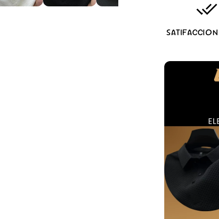
done_all
SATIFACCION