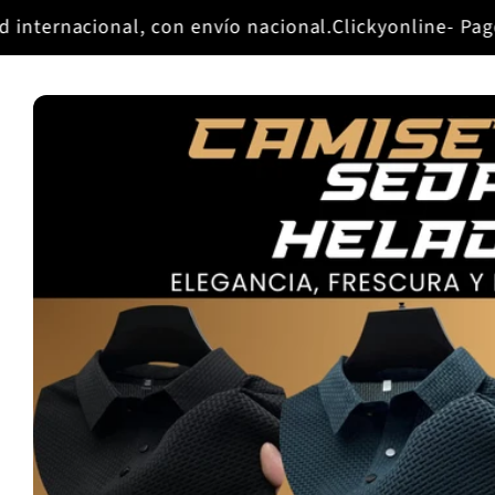
Ir
 envío nacional.
directamente
Clickyonline- Pago Contraentrega
Cali
al contenido
Ir
directamente
a la
información
del producto