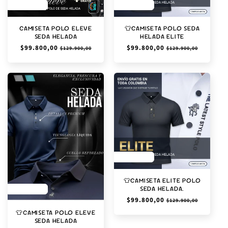
SAVE 23%
SAVE 23%
CAMISETA POLO ELEVE
👕CAMISETA POLO SEDA
SEDA HELADA
HELADA ELITE
Precio
$99.800,00
Precio
Precio
$99.800,00
Precio
$129.900,00
$129.900,00
habitual
de
habitual
de
oferta
oferta
SAVE 23%
👕CAMISETA ELITE POLO
SEDA HELADA.
SAVE 23%
Precio
$99.800,00
Precio
$129.900,00
habitual
de
👕CAMISETA POLO ELEVE
oferta
SEDA HELADA