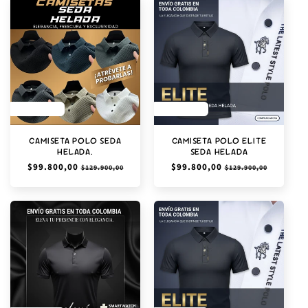
SAVE 23%
SAVE 23%
CAMISETA POLO SEDA
CAMISETA POLO ELITE
HELADA.
SEDA HELADA
Precio
$99.800,00
Precio
Precio
$99.800,00
Precio
$129.900,00
$129.900,00
habitual
de
habitual
de
oferta
oferta