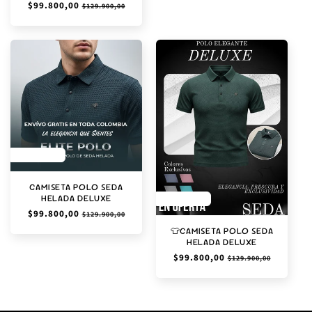
Precio
$99.800,00
Precio
$129.900,00
habitual
de
oferta
SAVE 23%
CAMISETA POLO SEDA
HELADA DELUXE
SAVE 23%
Precio
$99.800,00
Precio
$129.900,00
habitual
de
👕CAMISETA POLO SEDA
oferta
HELADA DELUXE
Precio
$99.800,00
Precio
$129.900,00
habitual
de
oferta